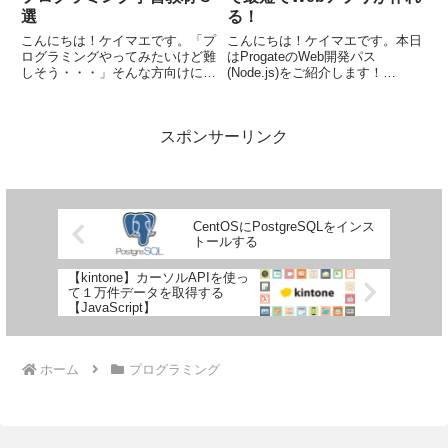
選
る！
こんにちは！ケイマエです。「プ
こんにちは！ケイマエです。本日
ログラミングやってみたいけど難
はProgateのWeb開発パス
しそう・・・」そんな方向けにプ
(Node.js)をご紹介します！
ログラミングの勉強ができちゃう
Progateだけではアプリは作れな
ゲームを紹介します！本日は８種
いと思っていたのですが、間違っ
類紹介したいと思います。後日良
た認識でした。Web開発パスの手
スポンサーリンク
さそうなものがあれば追加するか
順で進めれば、最短でWebアプリ
も。さっそくいきましょ
が作れるように...
う！！ ...
CentOSにPostgreSQLをインス
トールする
【kintone】カーソルAPIを使っ
て１万件データを取得する
【JavaScript】
ホーム
プログラミング