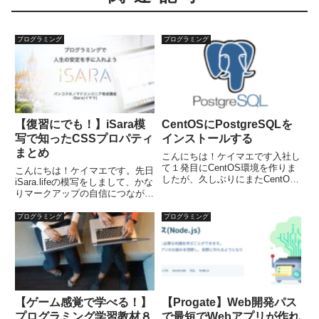
プログラミング
プログラミング
【復習にでも！】iSara模
CentOSにPostgreSQLを
写で知ったCSSプロパティ
インストールする
まとめ
こんにちは！ケイマエです入社し
て１発目にCentOS環境を作りま
こんにちは！ケイマエです。先日
したが、久しぶりにまたCentOS
iSara.lifeの模写をしまして、かな
環境で開発する案件をやることに
りマークアップの自信につながり
なったので、PostgreSQLのイン
ました！そこで今回は、初めて知
ストール手順をメモがてら書いて
ったCSSプロパティを共有した
プログラミング
プログラミング
いきます。今回はこちらのバージ
いと思います！CSS勉強中の方
ョンになります...
や、復習がてらのチェックとして
などで見ていただけ...
【ゲーム感覚で学べる！】
【Progate】Web開発パス
プログラミング学習教材８
で最短でWebアプリが作れ