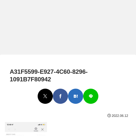
A31F5599-E927-4C60-8296-
1091B7F80942
2022.06.12