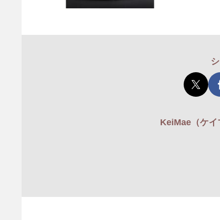
シ
KeiMae（