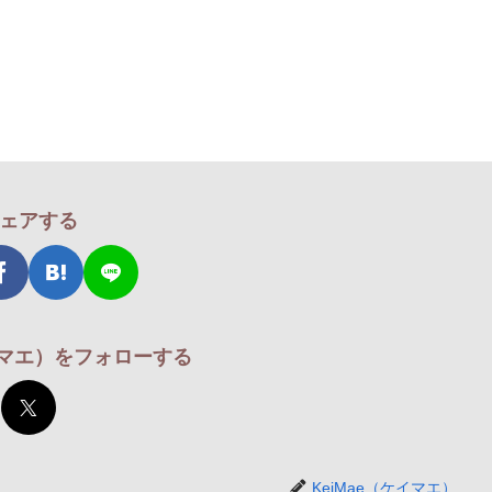
ェアする
ケイマエ）をフォローする
KeiMae（ケイマエ）