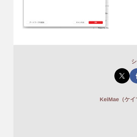
シ
KeiMae（