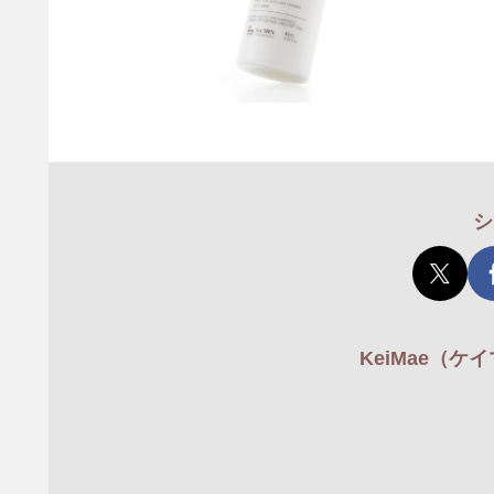
シ
KeiMae（