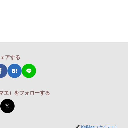
ェアする
ケイマエ）をフォローする
KeiMae（ケイマエ）