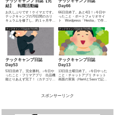
テックキャンプ 日誌【完
テックキャンプ日誌
結】 転職活動編
Day66
お久しぶりです！ケイマエです。
66日目終了。あと4日！↓今日や
テックキャンプの70日間のカリ
ったこと・ポートフォリオサイ
キュラムを修了し、約１ヶ月半後
ト Wordpress「Hestia」で作
にエンジニア転職を成功すること
成・スプリントレビュー３回目
ができました！٩( ^o^)و今回は転
LGTM スプリントレビューは全
テックキャンプ日誌(全70日間)
テックキャンプ日誌(全70日間)
職活動編ということでその軌跡を
機能OKで、動作確認もLGTMが
記していきたいと思います。時系
出ました！お疲れ様でした。ポー
列に沿って書いていきま...
トフォリオサイ...
テックキャンプ日誌
テックキャンプ日誌
Day53
Day13
53日目終了。完全勝利。↓今日や
13日目土曜日終了。↓今日やった
ったこと・フリマアプリ 出品機
こと・チャットアプリ チャット
能とりあえず完了！（カテゴリ
画面の実装（HamlとSassで記
ー・ファイル選択ボタン・DB修
述）進捗 60%→ 100％ 計３時
正、本番環境にて動作確認） 昨
間 なんとか一通り完成できまし
日ぶち当たった壁はなんとか自力
た。Hamlでform_withとinputの記
スポンサーリンク
で乗り越えることができました！
述をどうすればいいか調べるの
(￣^￣)ゞ昨日実は絶望しすぎ...
で...