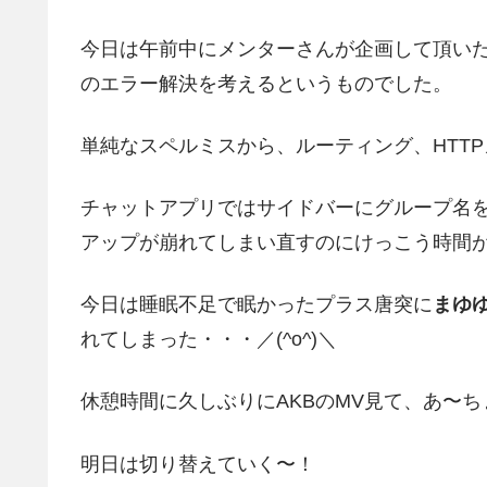
今日は午前中にメンターさんが企画して頂いたRa
のエラー解決を考えるというものでした。
単純なスペルミスから、ルーティング、HTT
チャットアプリではサイドバーにグループ名
アップが崩れてしまい直すのにけっこう時間
今日は睡眠不足で眠かったプラス唐突に
まゆ
れてしまった・・・／(^o^)＼
休憩時間に久しぶりにAKBのMV見て、あ〜
明日は切り替えていく〜！