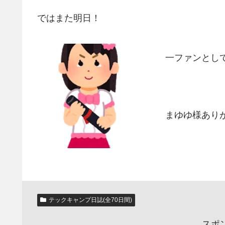
ではまた明日！
一ファンとし
まゆゆ様あり
テックキャンプ日誌(全70日間)
スポ