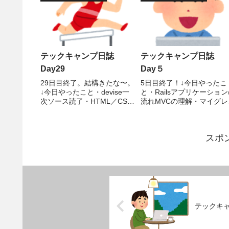
テックキャンプ日誌
テックキャンプ日誌
Day29
Day５
29日目終了。結構きたな〜。
5日目終了！↓今日やったこ
↓今日やったこと・devise一
と・Railsアプリケーショ
次ソース読了・HTML／CSS
流れMVCの理解・マイグレ
理解度確認テスト・個人アプ
ション、DBテーブル追加、
リ データベースのデータを
修正・ヘルパーメソッドで
ホーム画面に反映 Githubに
ォームやリンク実装など 
スポ
上がっているdeviseの一次ソ
日はずっとRailsを勉強し
ース（英語）読み終えまし
礎編はほぼほぼ終わりに近
た。量は思...
いてきた。手順通り...
テックキャ