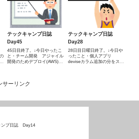
テックキャンプ日誌
テックキャンプ日誌
Day45
Day28
45日目終了。↓今日やったこ
28日目日曜日終了。↓今日や
ンの
と・チーム開発 アジャイル
ったこと・個人アプリ
ー
開発のためデプロイ(AWS)、
deviseカラム追加の分をスト
Basic認証、出品機能調べ
ロングパラメーターに追加、
フ
物 今日はテックキャンプに
編集画面マークアップ、エラ
今
しては珍しく７８期ほぼ全員
ー調査・・・計６時間 自分
ンサーリンク
て基
がZOOM上に介し、デプロイ
でオリジナルのアプリを作る
づ
に関する講義が20分程度あっ
となると学ぶことが多いです
た！大した内容ではな...
ね(￣▽￣;)deviseを...
ンプ日誌 Day14