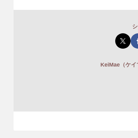
シ
KeiMae（