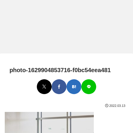
photo-1629904853716-f0bc54eea481
2022.03.13