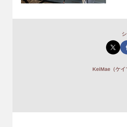
シ
KeiMae（